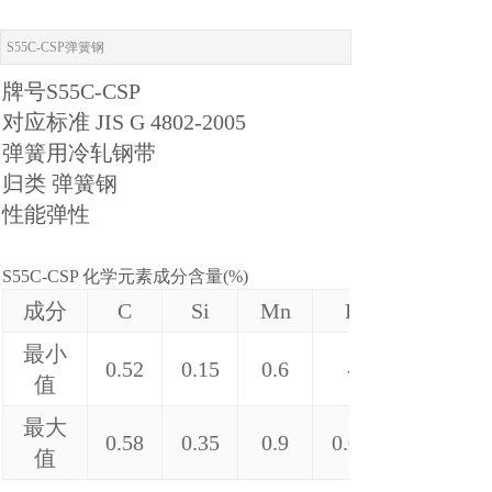
S55C-CSP弹簧钢
牌号
S55C-CSP
对应标准 JIS G 4802-2005
弹簧用冷轧钢带
归类 弹簧钢
性能
弹性
S55C-CSP 化学元素成分含量(%)
成分
C
Si
Mn
P
最小
0.52
0.15
0.6
-
值
最大
0.58
0.35
0.9
0.03
值