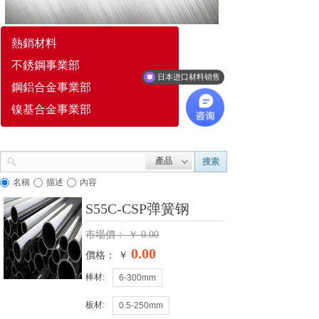
熱銷材料
不銹鋼事業部
日本进口材料销售
鋼鋁合金事業部
镍基合金事業部
產品
搜索
名稱
描述
內容
S55C-CSP弹簧钢
市場價：
￥
0.00
0.00
價格： ￥
棒材:
6-300mm
板材:
0.5-250mm