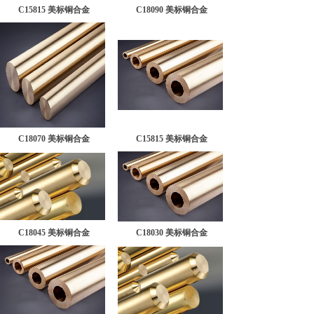
C15815 美标铜合金
C18090 美标铜合金
C18070 美标铜合金
C15815 美标铜合金
產品中心 /
Product center
C18045 美标铜合金
C18030 美标铜合金