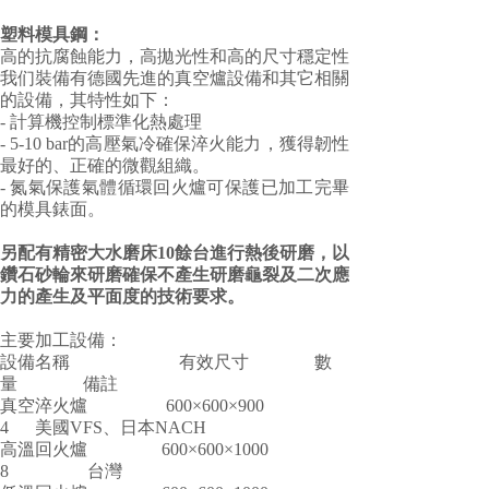
塑料模具鋼：
高的抗腐蝕能力，高拋光性和高的尺寸穩定性
我们裝備有德國先進的真空爐設備和其它相關
的設備，其特性如下：
- 計算機控制標準化熱處理
- 5-10 bar的高壓氣冷確保淬火能力，獲得韌性
最好的、正確的微觀組織。
- 氮氣保護氣體循環回火爐可保護已加工完畢
的模具錶面。
另配有精密大水磨床10餘台進行熱後研磨，以
鑽石砂輪來研磨確保不產生研磨龜裂及二次應
力的產生及平面度的技術要求。
主要加工設備：
設備名稱 有效尺寸 數
量 備註
真空淬火爐 600×600×900
4 美國VFS、日本NACH
高溫回火爐 600×600×1000
8 台灣