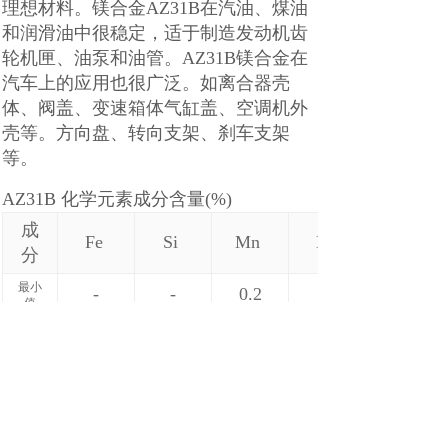
理想材料。镁合金AZ31B在汽油、煤油
和润滑油中很稳定，适于制造发动机齿
轮机匣、油泵和油管。AZ31B镁合金在
汽车上的应用也很广泛。如离合器壳
体、阀盖、变速箱体气缸盖、空调机外
壳等。方向盘、转向支架、刹车支架
等。
AZ31B
化学元素成分含量
(%)
成
Fe
Si
Mn
Ni
分
最小
-
-
0.2
值
最大
0.003
0.08
1
0.001
值
上一个：
AZ91D镁合金